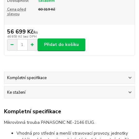
Dostupnost
Skladem
Cena před
60 319 Kč
slevou
56 699 Kč
/
ks
46 859 Kč
bez DPH
Přidat do košíku
Kompletní specifikace
Ke stažení
Kompletní specifikace
Mikrovlnná trouba PANASONIC NE-2146 EUG.
Vhodná pro střední a menší stravovací provozy, jednotky