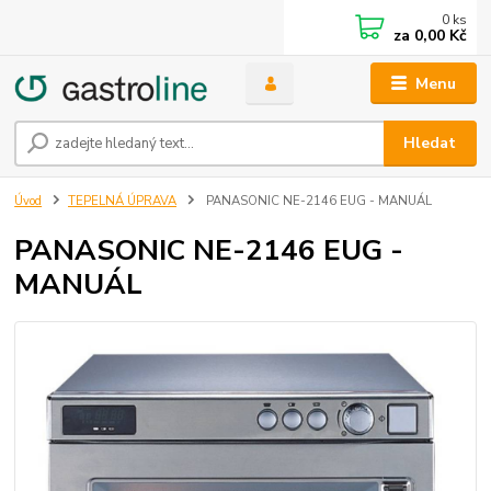
0
ks
za
0,00 Kč
Menu
Hledat
Úvod
TEPELNÁ ÚPRAVA
PANASONIC NE-2146 EUG - MANUÁL
PANASONIC NE-2146 EUG -
MANUÁL