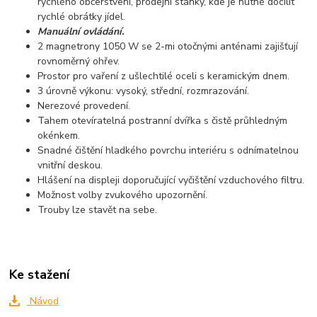
rychlého občerstvení, prodejní stánky, kde je nutné docílit
rychlé obrátky jídel.
Manuální ovládání.
2 magnetrony 1050 W se 2-mi otočnými anténami zajišťují
rovnoměrný ohřev.
Prostor pro vaření z ušlechtilé oceli s keramickým dnem.
3 úrovně výkonu: vysoký, střední, rozmrazování.
Nerezové provedení.
Tahem otevíratelná postranní dvířka s čistě průhledným
okénkem.
Snadné čištění hladkého povrchu interiéru s odnímatelnou
vnitřní deskou.
Hlášení na displeji doporučující vyčištění vzduchového filtru.
Možnost volby zvukového upozornění.
Trouby lze stavět na sebe.
Ke stažení
Návod