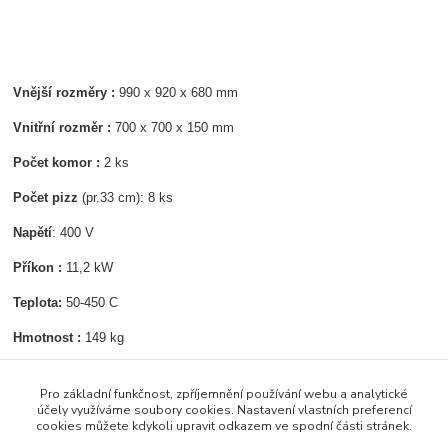
Vnější rozměry :
990 x 920 x 680 mm
Vnitřní rozměr :
700 x 700 x 150 mm
Počet komor :
2 ks
Počet pizz
(pr.33 cm): 8 ks
Napětí
: 400 V
Příkon :
11,2 kW
Teplota:
50-450 C
Hmotnost :
149 kg
Pro základní funkčnost, zpříjemnění používání webu a analytické
Zboží zařazeno v kategoriích
účely využíváme soubory cookies. Nastavení vlastních preferencí
cookies můžete kdykoli upravit odkazem ve spodní části stránek.
PIZZA ZAŘÍZENÍ