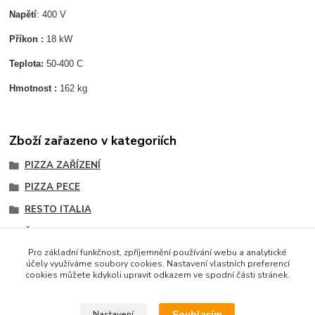
Napětí
: 400 V
Příkon :
18 kW
Teplota:
50-400 C
Hmotnost :
162 kg
Zboží zařazeno v kategoriích
PIZZA ZAŘÍZENÍ
PIZZA PECE
RESTO ITALIA
Řada START BIG
Pro základní funkčnost, zpříjemnění používání webu a analytické
účely využíváme soubory cookies. Nastavení vlastních preferencí
cookies můžete kdykoli upravit odkazem ve spodní části stránek.
Podle zákona o evidenci tržeb je prodávající povinen
vystavit kupujícímu účtenku. Zároveň je povinen zaevidovat
Souhlasím
Nastavení