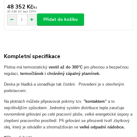
48 352 Kč
/
ks
39 960 Kč
bez DPH
Přidat do košíku
Kompletní specifikace
Plotna má termostatický
ventil až do 300°C
pro přesnou a bezpečnou
regulaci,
termočlánek i chráněný zápalný plamínek.
Deska je hladká a usnadňuje tak čistění. Provedení je s otevřeným
podstavcem.
Na plotnách můžete připravovat pokrmy tzv.
"kontaktem"
a to
nejcitlivějším způsobem. Jednotný systém distribuce tepla zaručuje
rovnoměrné grilování po celé pracovní ploše, velké energetické úspory a
zlepšení pracovního prostředí. Při grilování se přirozeně tvoří zbytkový
olej, který je odváděn a shromažďován ve
velké odpadní nádobce.