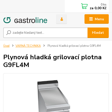
0
ks
za
0,00 Kč
Menu
Hledat
Úvod
VARNÁ TECHNIKA
Plynová hladká grilovací plotna G9FL4M
Plynová hladká grilovací plotna
G9FL4M