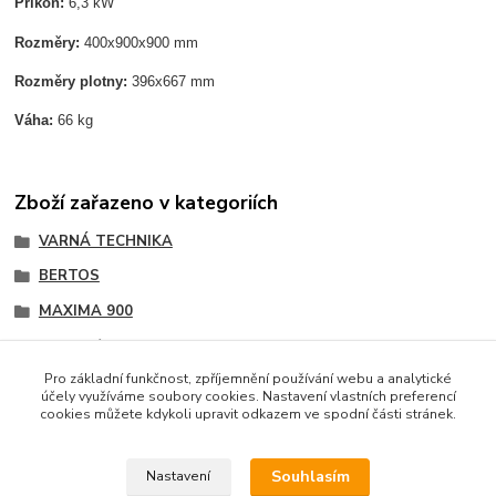
Příkon:
6,3 kW
Rozměry:
400x900x900 mm
Rozměry plotny:
396x667 mm
Váha:
66 kg
Zboží zařazeno v kategoriích
VARNÁ TECHNIKA
BERTOS
MAXIMA 900
Grilovací plotny
Pro základní funkčnost, zpříjemnění používání webu a analytické
účely využíváme soubory cookies. Nastavení vlastních preferencí
cookies můžete kdykoli upravit odkazem ve spodní části stránek.
Podle zákona o evidenci tržeb je prodávající povinen
vystavit kupujícímu účtenku. Zároveň je povinen zaevidovat
Souhlasím
Nastavení
přijatou tržbu u správce daně online; v případě technického