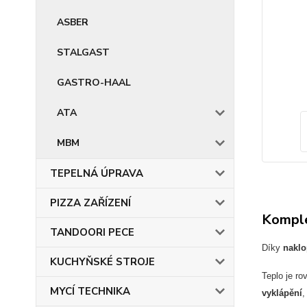
ASBER
STALGAST
GASTRO-HAAL
ATA
MBM
TEPELNÁ ÚPRAVA
PIZZA ZAŘÍZENÍ
Komple
TANDOORI PECE
Díky
naklo
KUCHYŇSKÉ STROJE
Teplo je r
MYCÍ TECHNIKA
vyklápění
,