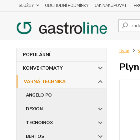
SLUŽBY
OBCHODNÍ PODMÍNKY
JAK NAKUPOVAT
PR
Úvod
POPULÁRNÍ
Plyn
KONVEKTOMATY
VARNÁ TECHNIKA
ANGELO PO
DEXION
TECNOINOX
BERTOS