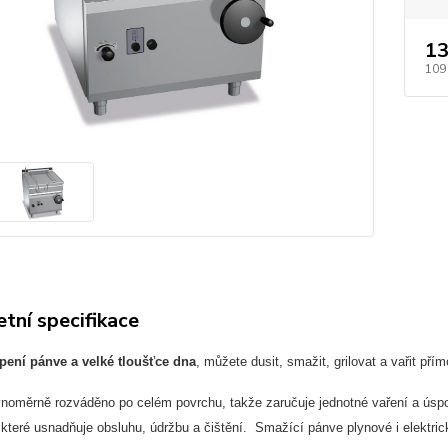
13
109
tní specifikace
pení pánve a velké tloušťce dna
, můžete dusit, smažit, grilovat a vařit př
ovnoměrně rozváděno po celém povrchu, takže zaručuje jednotné vaření a úsp
 které usnadňuje obsluhu, údržbu a čištění. Smažící pánve plynové i elektri