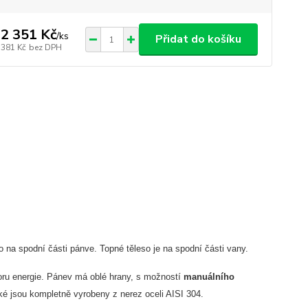
2 351 Kč
/
ks
Přidat do košíku
 381 Kč
bez DPH
ímo na spodní části pánve. Topné těleso je na spodní části vany.
oru energie. Pánev má oblé hrany, s možností
manuálního
cké jsou kompletně vyrobeny z nerez oceli AISI 304.