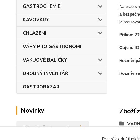
GASTROCHEMIE
Na pracovn
a
bezpečno
KÁVOVARY
je regulov
CHLAZENÍ
Příkon:
20
VÁHY PRO GASTRONOMII
Objem:
80 
VAKUOVÉ BALIČKY
Rozměr p
DROBNÝ INVENTÁŘ
Rozměr v
GASTROBAZAR
Novinky
Zboží 
VARN
Zobrazit všechny novinky
Pro základní funkč