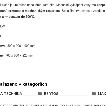
í ploše je umístěno napouštěcí ramínko. Manuální vyklápění vany má
bezpe
stní termostat s mechanickým restartem
. Speciálně tvarovaná a zesílená
án
termostatem do 300°C
.
 kW
l
ánve:
800 x 900 x 900 mm
any:
760 x 590 x 225 mm
zařazeno v kategoriích
Á TECHNIKA
BERTOS
MAX
nost, zpříjemnění používání webu a analytické účely využíváme soubory