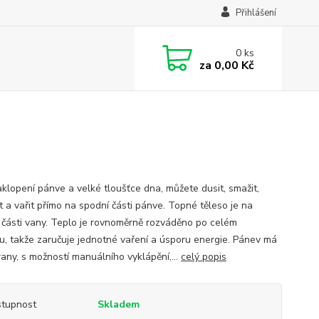
Přihlášení
0
ks
za
0,00 Kč
aklopení pánve a velké tloušťce dna, můžete dusit, smažit,
t a vařit přímo na spodní části pánve. Topné těleso je na
 části vany. Teplo je rovnoměrně rozváděno po celém
u, takže zaručuje jednotné vaření a úsporu energie. Pánev má
rany, s možností manuálního vyklápění,...
celý popis
tupnost
Skladem