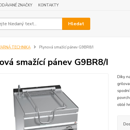
ODÁVANÉ ZNAČKY
KONTAKTY
Hledat
VARNÁ TECHNIKA
Plynová smažící pánev G9BR8/I
ová smažící pánev G9BR8/I
Díky n
grilova
spodní
povrch
oblé h
Dos