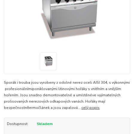
Sporák i trouba jsou vyrobeny z odolné nerez oceli AISI 304, s výkonnými
profesionálnímiponiklovanými litinovými hořáky s vnitřním a vnějším
hořením. Jsou snadno demontovatelné a umístěnéve vyjímatelných
prolisovaných nerezových odkapových vanách. Hořáky mají
bezpečnostnítermočlánek a jsou zapalová...
celý popis
Dostupnost
Skladem