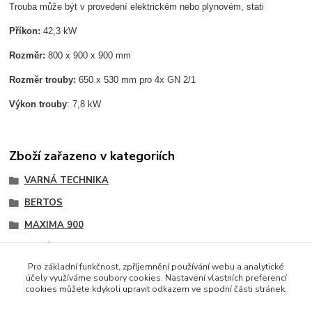
Trouba může být v provedení elektrickém nebo plynovém, stati
Příkon:
42,3
kW
Rozměr:
800 x 900 x 900 mm
Rozměr trouby:
650 x 530 mm pro 4x GN 2/1
Výkon trouby
: 7,8 kW
Zboží zařazeno v kategoriích
VARNÁ TECHNIKA
BERTOS
MAXIMA 900
Sporáky
Pro základní funkčnost, zpříjemnění používání webu a analytické
účely využíváme soubory cookies. Nastavení vlastních preferencí
cookies můžete kdykoli upravit odkazem ve spodní části stránek.
Podle zákona o evidenci tržeb je prodávající povinen