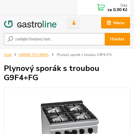
0
ks
za
0,00 Kč
Menu
Hledat
Úvod
VARNÁ TECHNIKA
Plynový sporák s troubou G9F4+FG
Plynový sporák s troubou
G9F4+FG