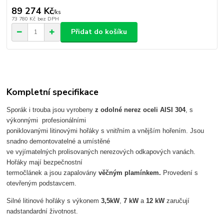
89 274 Kč
/
ks
73 780 Kč
bez DPH
Přidat do košíku
Kompletní specifikace
Sporák i trouba jsou vyrobeny
z odolné nerez oceli AISI 304
, s
výkonnými profesionálními
poniklovanými litinovými hořáky s vnitřním a vnějším hořením. Jsou
snadno demontovatelné a umístěné
ve vyjímatelných prolisovaných nerezových odkapových vanách.
Hořáky mají bezpečnostní
termočlánek a jsou zapalovány
věčným plamínkem.
Provedení s
otevřeným podstavcem.
Silné litinové hořáky s výkonem
3,5kW
,
7 kW
a
12 kW
zaručují
nadstandardní životnost.