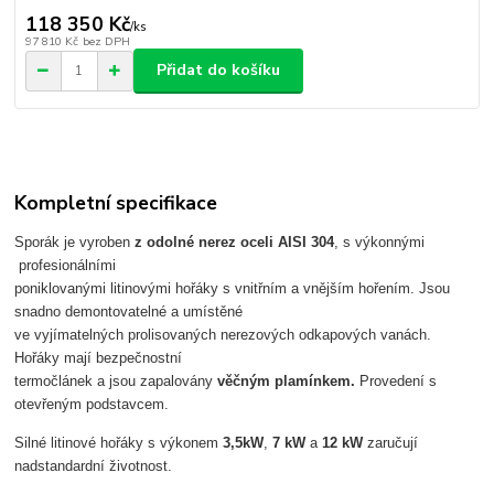
118 350 Kč
/
ks
97 810 Kč
bez DPH
Přidat do košíku
Kompletní specifikace
Sporák je vyroben
z odolné nerez oceli AISI 304
, s výkonnými
profesionálními
poniklovanými litinovými hořáky s vnitřním a vnějším hořením. Jsou
snadno demontovatelné a umístěné
ve vyjímatelných prolisovaných nerezových odkapových vanách.
Hořáky mají bezpečnostní
termočlánek a jsou zapalovány
věčným plamínkem.
Provedení s
otevřeným podstavcem.
Silné litinové hořáky s výkonem
3,5kW
,
7 kW
a
12 kW
zaručují
nadstandardní životnost.