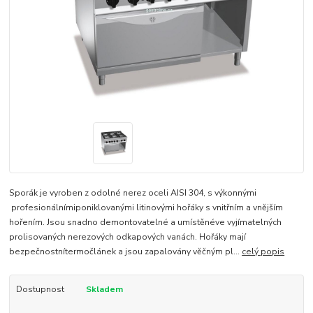
Sporák je vyroben z odolné nerez oceli AISI 304, s výkonnými
profesionálnímiponiklovanými litinovými hořáky s vnitřním a vnějším
hořením. Jsou snadno demontovatelné a umístěnéve vyjímatelných
prolisovaných nerezových odkapových vanách. Hořáky mají
bezpečnostnítermočlánek a jsou zapalovány věčným pl...
celý popis
Dostupnost
Skladem