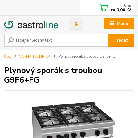
0
ks
za
0,00 Kč
Menu
Hledat
Úvod
VARNÁ TECHNIKA
Plynový sporák s troubou G9F6+FG
Plynový sporák s troubou
G9F6+FG