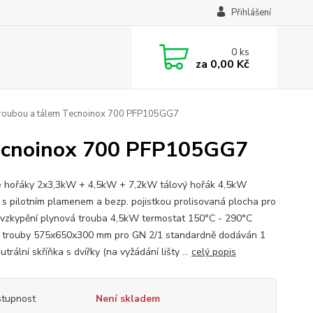
Přihlášení
0
ks
za
0,00 Kč
troubou a tálem Tecnoinox 700 PFP105GG7
Tecnoinox 700 PFP105GG7
vé hořáky 2x3,3kW + 4,5kW + 7,2kW tálový hořák 4,5kW
 s pilotním plamenem a bezp. pojistkou prolisovaná plocha pro
 vzkypění plynová trouba 4,5kW termostat 150°C - 290°C
 trouby 575x650x300 mm pro GN 2/1 standardně dodáván 1
utrální skříňka s dvířky (na vyžádání lišty ...
celý popis
tupnost
Není skladem