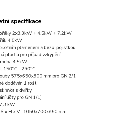
tní specifikace
 hořáky 2x3,3kW + 4,5kW + 7,2kW
ořák 4,5kW
pilotním plamenem a bezp. pojistkou
ná plocha pro případ vzkypění
trouba 4,5kW
t 150°C - 290°C
trouby 575x650x300 mm pro GN 2/1
ně dodáván 1 rošt
 skříňka s dvířky
ání lišty pro GN 1/1)
27,3 kW
: Š x H x V : 1050x700x850 mm