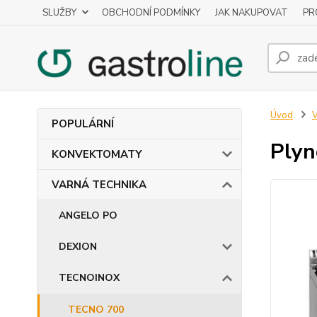
SLUŽBY
OBCHODNÍ PODMÍNKY
JAK NAKUPOVAT
PR
Úvod
POPULÁRNÍ
Plyn
KONVEKTOMATY
VARNÁ TECHNIKA
ANGELO PO
DEXION
TECNOINOX
TECNO 700