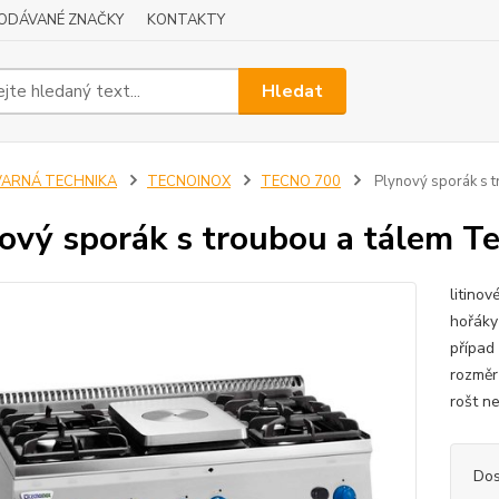
ODÁVANÉ ZNAČKY
KONTAKTY
Hledat
VARNÁ TECHNIKA
TECNOINOX
TECNO 700
Plynový sporák s 
ový sporák s troubou a tálem 
litino
hořáky
případ
rozměr
rošt ne
Dos