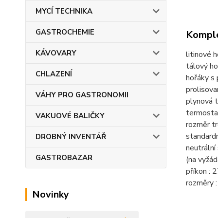
MYCÍ TECHNIKA
GASTROCHEMIE
Komple
KÁVOVARY
litinové
tálový h
CHLAZENÍ
hořáky s 
prolisova
VÁHY PRO GASTRONOMII
plynová 
termosta
VAKUOVÉ BALIČKY
rozměr 
standard
DROBNÝ INVENTÁŘ
neutrální
GASTROBAZAR
(na vyžád
příkon : 
rozměry 
Novinky