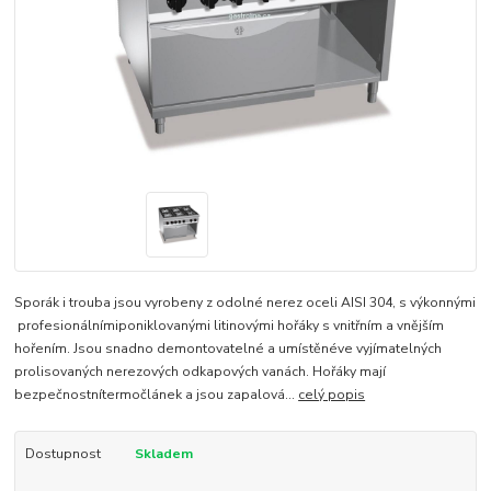
Sporák i trouba jsou vyrobeny z odolné nerez oceli AISI 304, s výkonnými
profesionálnímiponiklovanými litinovými hořáky s vnitřním a vnějším
hořením. Jsou snadno demontovatelné a umístěnéve vyjímatelných
prolisovaných nerezových odkapových vanách. Hořáky mají
bezpečnostnítermočlánek a jsou zapalová...
celý popis
Dostupnost
Skladem