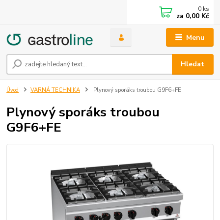
0
ks
za
0,00 Kč
Menu
Hledat
Úvod
VARNÁ TECHNIKA
Plynový sporáks troubou G9F6+FE
Plynový sporáks troubou
G9F6+FE