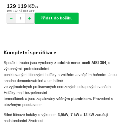
129 119 Kč
/
ks
106 710 Kč
bez DPH
Přidat do košíku
Kompletní specifikace
Sporák i trouba jsou vyrobeny
z odolné nerez oceli AISI 304
, s
výkonnými profesionálními
poniklovanými litinovými hořáky s vnitřním a vnějším hořením. Jsou
snadno demontovatelné a umístěné
ve vyjímatelných prolisovaných nerezových odkapových vanách.
Hořáky mají bezpečnostní
termočlánek a jsou zapalovány
věčným plamínkem.
Provedení s
otevřeným podstavcem.
Silné litinové hořáky s výkonem
3,5kW
,
7 kW
a
12 kW
zaručují
nadstandardní životnost.