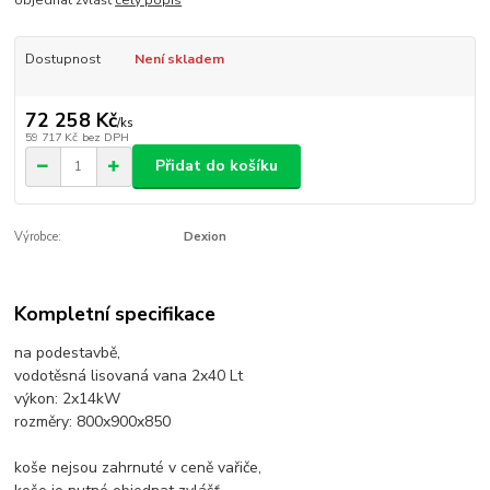
Dostupnost
Není skladem
72 258 Kč
/
ks
59 717 Kč
bez DPH
Přidat do košíku
Výrobce:
Dexion
Kompletní specifikace
na podestavbě,
vodotěsná lisovaná vana 2x40 Lt
výkon: 2x14kW
rozměry: 800x900x850
koše nejsou zahrnuté v ceně vařiče,