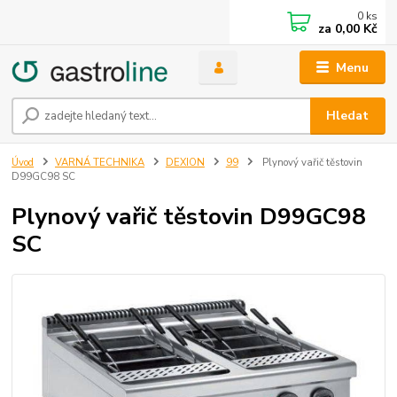
0
ks
za
0,00 Kč
Menu
Hledat
Úvod
VARNÁ TECHNIKA
DEXION
99
Plynový vařič těstovin
D99GC98 SC
Plynový vařič těstovin D99GC98
SC