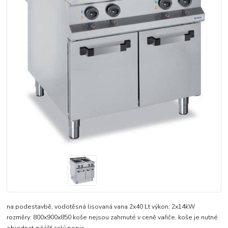
na podestavbě, vodotěsná lisovaná vana 2x40 Lt výkon: 2x14kW
rozměry: 800x900x850 koše nejsou zahrnuté v ceně vařiče, koše je nutné
objednat zvlášť
celý popis