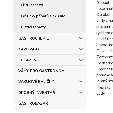
čerpadla 
Příslušenství
opláchnut
C a okoln
Leštičky příborů a sklenic
vody z ná
srozumite
Čistící tablety
rychlém o
GASTROCHEMIE
a snižuje
bezpečnos
KÁVOVARY
Funkce el
Termosto
CHLAZENÍ
Počítadlo
Diagnosti
VÁHY PRO GASTRONOMII
poruchy a
Jemný sta
VAKUOVÉ BALIČKY
Paprsku. 
DROBNÝ INVENTÁŘ
vody.
GASTROBAZAR