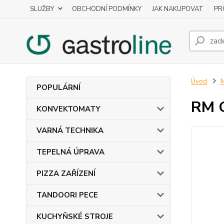
SLUŽBY
OBCHODNÍ PODMÍNKY
JAK NAKUPOVAT
PR
Úvod
POPULÁRNÍ
RM 
KONVEKTOMATY
VARNÁ TECHNIKA
TEPELNÁ ÚPRAVA
PIZZA ZAŘÍZENÍ
TANDOORI PECE
KUCHYŇSKÉ STROJE