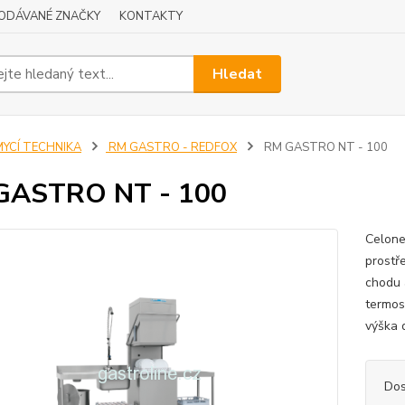
ODÁVANÉ ZNAČKY
KONTAKTY
Hledat
MYCÍ TECHNIKA
RM GASTRO - REDFOX
RM GASTRO NT - 100
GASTRO NT - 100
Celone
prostř
chodu 
termost
výška 
Dos