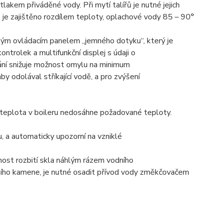
lakem přiváděné vody. Při mytí talířů je nutné jejich
ů je zajištěno rozdílem teploty, oplachové vody 85 – 90°
ickým ovládacím panelem „jemného dotyku“, který je
ntrolek a multifunkční displej s údaji o
dání snižuje možnost omylu na minimum
y odolával stříkající vodě, a pro zvýšení
eplota v boileru nedosáhne požadované teploty.
, a automaticky upozorní na vzniklé
nost rozbití skla náhlým rázem vodního
ního kamene, je nutné osadit přívod vody změkčovačem