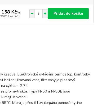
 158 Kč
/
ks
Přidat do košíku
990 Kč
bez DPH
ý časově. Elektronické ovládání, termostop, kontrolky
boileru, lisovaná vana, filtr vany je plastový.
a cyklus – 2,7 l.
ouze pro mytí skla. Typy N-50 a N-50B jsou
 N mají lisovanou
 55°C, která je přes fi ltry čerpána pomocí mycího