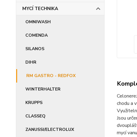
MYCÍ TECHNIKA
OMNIWASH
COMENDA
SILANOS
DIHR
RM GASTRO - REDFOX
Komple
WINTERHALTER
Celonerez
KRUPPS
chodu a v
Využitel
CLASSEQ
Jsou urče
dvouplášť
ZANUSSI/ELECTROLUX
mycí vanu