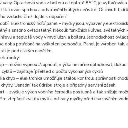
z vany. Oplachová voda z boileru o teplotě 85°C, je vytlačována t
í tlakovou sprchou a odstranění hrubých nečistot. Oschnutí talíř
ího vzduchu čímž dojde k odpaření
dobí. Elektronický řídící panel – myčky jsou, vybaveny elektron
lný a snadno ovladatelný. Několik funkčních kláves, světelných ko
hřevu a teplotě vody v mycí lázni a boileru. Jednoduchost ovlá
 se doba potřebná na vyškolení personálu. Panel je vyroben tak, ab
ti je pod nízkým napětím.
ektroniky:
p – možno vypnout/zapnout, myčka nezačne oplachovat, dokud t
 cyklů – zajišťuje´přehled o počtu vykonaných cyklů
ka chyb – elektronika umožňuje stálou kontrolu správnosti chodu
 chyby. Usnadní tak údržbu stroje a případný servisní zásah.
rt – zvyšuje výkon vodního čerpadla postupně a tak snižuje mož
Pro zlepšení kvality mytí a ochrany myčky před usazováním vod