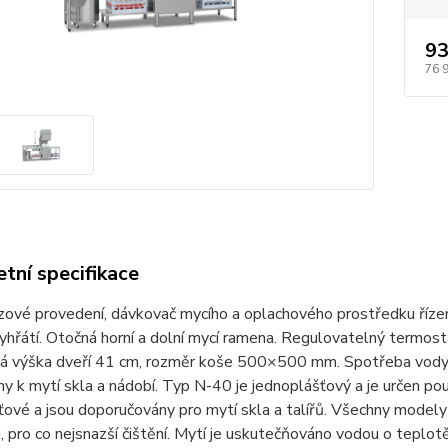
93
76 
tní specifikace
ové provedení, dávkovač mycího a oplachového prostředku řízen
yhřátí. Otočná horní a dolní mycí ramena. Regulovatelný termostat 
ná výška dveří 41 cm, rozměr koše 500×500 mm. Spotřeba vody n
ny k mytí skla a nádobí. Typ N-40 je jednoplášťový a je určen p
ové a jsou doporučovány pro mytí skla a talířů. Všechny modely
, pro co nejsnazší čištění. Mytí je uskutečňováno vodou o teplotě