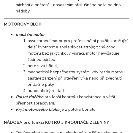
míchání a hnětení – nasazením příslušného nože na dno
nádoby.
MOTOROVÝ BLOK
indukční motor
asynchronní motor pro profesionální použití zaručující
delší životnost a spolehlivost stroje; tichý chod
motoru bez jakýchkoliv vibrací, motor nevyžaduje
žádnou údržbu,
nerezová hřídel,
magnetický bezpečnostní systém, kdy brzda motoru
zastaví zařízení při otevření víka nebo při zvednutí
přítlačné páky,
automatický restart.
Pulsní tlačítko
pro lepší kontrolu konzistence a větší
přesnost zpracování.
Kryt motorového bloku
je z polykarbonátu.
NÁDOBA pro funkci KUTRU a KROUHAČE ZELENINY
Odnímatelná nádoba z polykarbonátu ABS s držadlem a