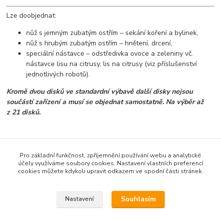
Lze doobjednat:
nůž s jemným zubatým ostřím – sekání koření a bylinek,
nůž s hrubým zubatým ostřím – hnětení, drcení,
speciální nástavce – odstředivka ovoce a zeleniny vč.
nástavce lisu na citrusy, lis na citrusy (viz příslušenství
jednotlivých robotů).
Kromě dvou disků ve standardní výbavě další disky nejsou
součástí zařízení a musí se objednat samostatně. Na výběr až
z 21 disků.
Ke stažení
Pro základní funkčnost, zpříjemnění používání webu a analytické
účely využíváme soubory cookies. Nastavení vlastních preferencí
cookies můžete kdykoli upravit odkazem ve spodní části stránek.
Prospekt (ENG)
Souhlasím
Nastavení
Zboží zařazeno v kategoriích