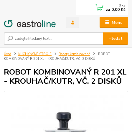
0
ks
za
0,00 Kč
Menu
Hledat
Úvod
KUCHYŇSKÉ STROJE
Roboty kombinované
ROBOT
KOMBINOVANÝ R 201 XL - KROUHAČ/KUTR, VČ. 2 DISKŮ
ROBOT KOMBINOVANÝ R 201 XL
- KROUHAČ/KUTR, VČ. 2 DISKŮ