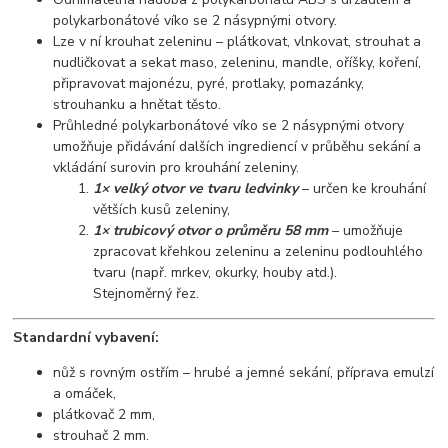
polykarbonátové víko se 2 násypnými otvory.
Lze v ní krouhat zeleninu – plátkovat, vlnkovat, strouhat a
nudličkovat a sekat maso, zeleninu, mandle, oříšky, koření,
připravovat majonézu, pyré, protlaky, pomazánky,
strouhanku a hnětat těsto.
Průhledné polykarbonátové víko se 2 násypnými otvory
umožňuje přidávání dalších ingrediencí v průběhu sekání a
vkládání surovin pro krouhání zeleniny.
1× velký otvor ve tvaru ledvinky
– určen ke krouhání
větších kusů zeleniny,
1× trubicový otvor o průměru 58 mm
– umožňuje
zpracovat křehkou zeleninu a zeleninu podlouhlého
tvaru (např. mrkev, okurky, houby atd.).
Stejnoměrný řez.
Standardní vybavení:
nůž s rovným ostřím – hrubé a jemné sekání, příprava emulzí
a omáček,
plátkovač 2 mm,
strouhač 2 mm.