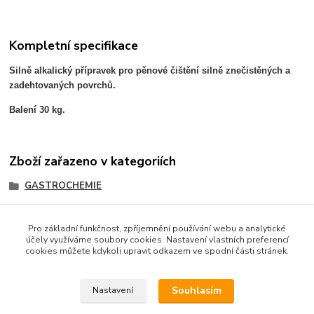
Kompletní specifikace
Silně alkalický přípravek pro pěnové čištění silně znečistěných a
zadehtovaných povrchů.
Balení 30 kg.
Zboží zařazeno v kategoriích
GASTROCHEMIE
ATOTECH
Pro základní funkčnost, zpříjemnění používání webu a analytické
účely využíváme soubory cookies. Nastavení vlastních preferencí
cookies můžete kdykoli upravit odkazem ve spodní části stránek.
Podle zákona o evidenci tržeb je prodávající povinen
vystavit kupujícímu účtenku. Zároveň je povinen zaevidovat
Souhlasím
Nastavení
přijatou tržbu u správce daně online; v případě technického