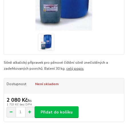
Silně alkalický přípravek pro pěnové čištění silně znečistěných a
zadehtovaných povrchů. Balení 30 kg.
celý popis
Dostupnost
Není skladem
2 080 Kč
/
ks
1 719 Kč
bez DPH
Přidat do košíku