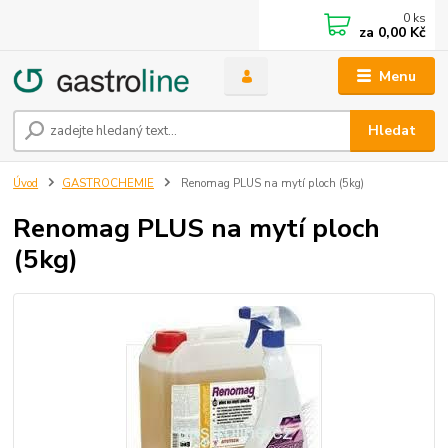
0
ks
za
0,00 Kč
Menu
Hledat
Úvod
GASTROCHEMIE
Renomag PLUS na mytí ploch (5kg)
Renomag PLUS na mytí ploch
(5kg)