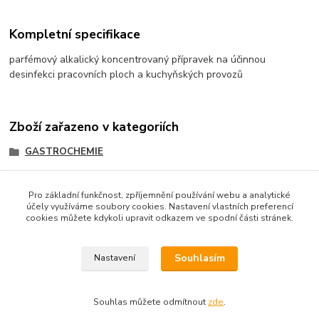
Kompletní specifikace
parfémový alkalický koncentrovaný přípravek na účinnou
desinfekci pracovních ploch a kuchyňských provozů
Zboží zařazeno v kategoriích
GASTROCHEMIE
ATOTECH
Pro základní funkčnost, zpříjemnění používání webu a analytické
účely využíváme soubory cookies. Nastavení vlastních preferencí
cookies můžete kdykoli upravit odkazem ve spodní části stránek.
Podle zákona o evidenci tržeb je prodávající povinen
vystavit kupujícímu účtenku. Zároveň je povinen zaevidovat
Souhlasím
Nastavení
přijatou tržbu u správce daně online; v případě technického
výpadku pak nejpozději do 48 hodin.
Souhlas můžete odmítnout
zde
.
Vytvořeno na
Eshop-rychle.cz