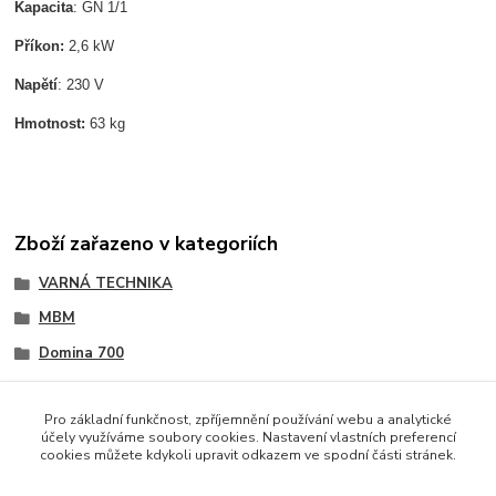
Kapacita
: GN 1/1
Příkon:
2,6 kW
Napětí
: 230 V
Hmotnost:
63 kg
Zboží zařazeno v kategoriích
VARNÁ TECHNIKA
MBM
Domina 700
Ostatní zařízení
Pro základní funkčnost, zpříjemnění používání webu a analytické
účely využíváme soubory cookies. Nastavení vlastních preferencí
cookies můžete kdykoli upravit odkazem ve spodní části stránek.
Podle zákona o evidenci tržeb je prodávající povinen