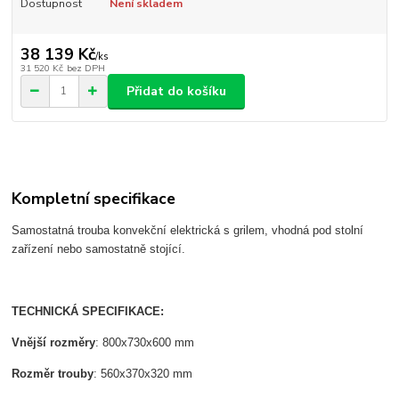
Dostupnost
Není skladem
38 139 Kč
/
ks
31 520 Kč
bez DPH
Přidat do košíku
Kompletní specifikace
Samostatná trouba konvekční elektrická s grilem, vhodná pod stolní
zařízení nebo samostatně stojící.
TECHNICKÁ SPECIFIKACE:
Vnější rozměry
: 800x730x600 mm
Rozměr trouby
: 560x370x320 mm