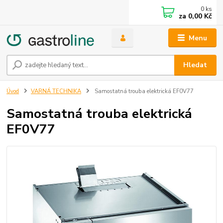
0
ks
za
0,00 Kč
Menu
Hledat
Úvod
VARNÁ TECHNIKA
Samostatná trouba elektrická EF0V77
Samostatná trouba elektrická
EF0V77