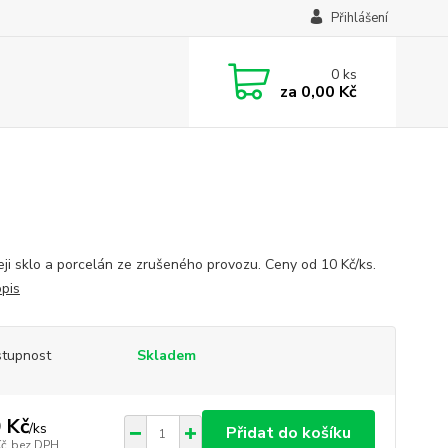
Přihlášení
0
ks
za
0,00 Kč
eji sklo a porcelán ze zrušeného provozu. Ceny od 10 Kč/ks.
opis
tupnost
Skladem
 Kč
/
ks
Přidat do košíku
Kč
bez DPH