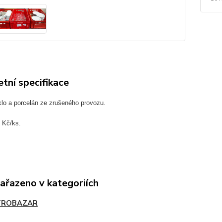
tní specifikace
klo a porcelán ze zrušeného provozu.
 Kč/ks.
zařazeno v kategoriích
TROBAZAR