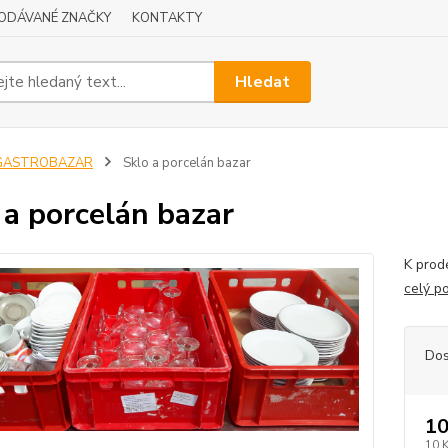
ODÁVANÉ ZNAČKY
KONTAKTY
Hledat
GASTROBAZAR
Sklo a porcelán bazar
 a porcelán bazar
K prod
celý p
Dos
10
10 