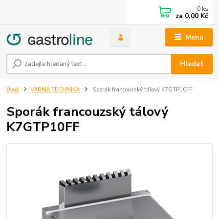
0
ks
za
0,00 Kč
Menu
Hledat
Úvod
VARNÁ TECHNIKA
Sporák francouzský tálový K7GTP10FF
Sporák francouzský tálový
K7GTP10FF