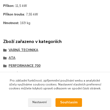
Příkon:
11,5 kW
Příkon trouba
: 7,55 kW
169
Hmotnost:
kg
Zboží zařazeno v kategoriích
VARNÁ TECHNIKA
ATA
PERFORMANCE 700
Sporáky,vařidla,WOK a indukce
Pro základní funkčnost, zpříjemnění používání webu a analytické
účely využíváme soubory cookies. Nastavení vlastních preferencí
cookies můžete kdykoli upravit odkazem ve spodní části stránek.
Podle zákona o evidenci tržeb je prodávající povinen
vystavit kupujícímu účtenku. Zároveň je povinen zaevidovat
Souhlasím
Nastavení
přijatou tržbu u správce daně online; v případě technického