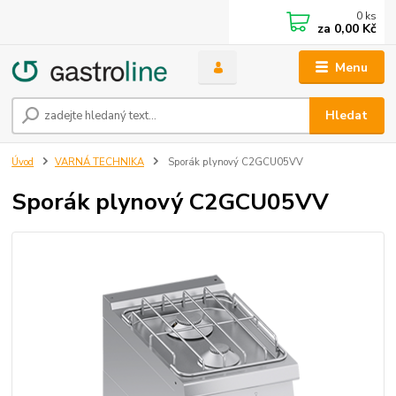
0
ks
za
0,00 Kč
Menu
Hledat
Úvod
VARNÁ TECHNIKA
Sporák plynový C2GCU05VV
Sporák plynový C2GCU05VV