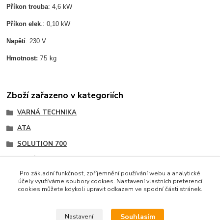
Příkon trouba
: 4,6 kW
Příkon elek
.: 0,10 kW
Napětí
: 230 V
75
Hmotnost:
kg
Zboží zařazeno v kategoriích
VARNÁ TECHNIKA
ATA
SOLUTION 700
Sporáky,vařidla
Pro základní funkčnost, zpříjemnění používání webu a analytické
účely využíváme soubory cookies. Nastavení vlastních preferencí
cookies můžete kdykoli upravit odkazem ve spodní části stránek.
Podle zákona o evidenci tržeb je prodávající povinen
vystavit kupujícímu účtenku. Zároveň je povinen zaevidovat
Souhlasím
Nastavení