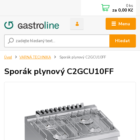
0
ks
za
0,00 Kč
Menu
Hledat
Úvod
VARNÁ TECHNIKA
Sporák plynový C2GCU10FF
Sporák plynový C2GCU10FF