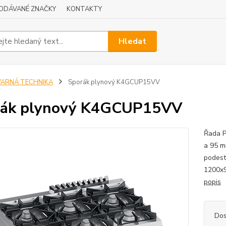
ODÁVANÉ ZNAČKY
KONTAKTY
Hledat
VARNÁ TECHNIKA
Sporák plynový K4GCUP15VV
rák plynový K4GCUP15VV
Řada P
a 95 m
podest
1200x9
popis
Dos