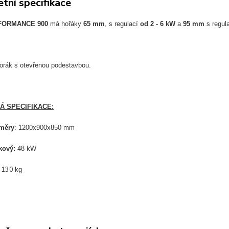
tní specifikace
FORMANCE 900
má hořáky
65 mm
, s regulací
od 2 - 6 kW
a
95 mm
s regul
orák s otevřenou podestavbou.
Á SPECIFIKACE:
změry
: 1200x900x850 mm
kový:
48 kW
130
:
kg