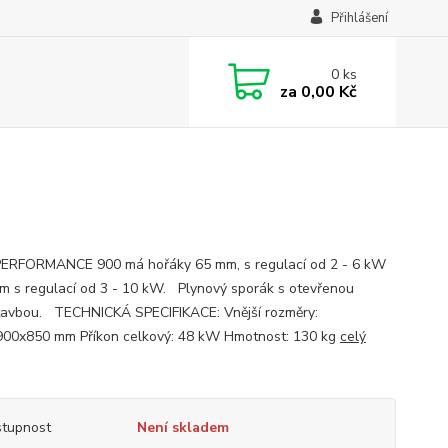
Přihlášení
0
ks
za
0,00 Kč
ERFORMANCE 900 má hořáky 65 mm, s regulací od 2 - 6 kW
m s regulací od 3 - 10 kW. Plynový sporák s otevřenou
avbou. TECHNICKÁ SPECIFIKACE: Vnější rozměry:
00x850 mm Příkon celkový: 48 kW Hmotnost: 130 kg
celý
tupnost
Není skladem