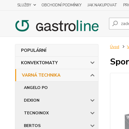
SLUŽBY
OBCHODNÍ PODMÍNKY
JAK NAKUPOVAT
PR
Úvod
POPULÁRNÍ
Spo
KONVEKTOMATY
VARNÁ TECHNIKA
ANGELO PO
DEXION
TECNOINOX
BERTOS