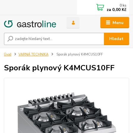
0
ks
za
0,00 Kč
Menu
Hledat
Úvod
VARNÁ TECHNIKA
Sporák plynový K4MCUS10FF
Sporák plynový K4MCUS10FF