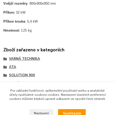
Vnější rozměry
: 800x900x850 mm
Příkon:
32 kW
Příkon trouba
: 5,4 kW
125
Hmotnost:
kg
Zboží zařazeno v kategoriích
VARNÁ TECHNIKA
ATA
SOLUTION 900
Sporáky,vařidla
Pro základní funkčnost, zpříjemnění používání webu a analytické
účely využíváme soubory cookies. Nastavení vlastních preferencí
cookies můžete kdykoli upravit odkazem ve spodní části stránek.
Podle zákona o evidenci tržeb je prodávající povinen
vystavit kupujícímu účtenku. Zároveň je povinen zaevidovat
Souhlasím
Nastavení