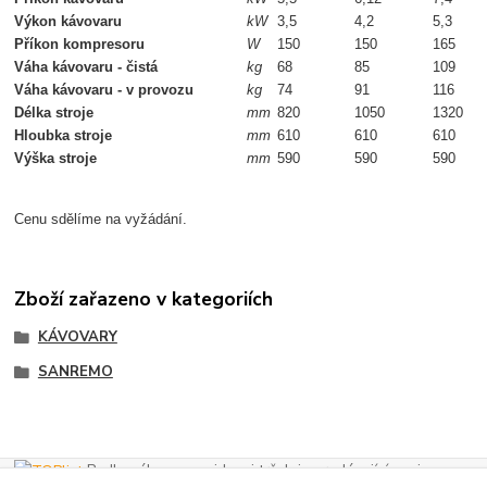
Výkon kávovaru
kW
3,5
4,2
5,3
Příkon kompresoru
W
150
150
165
Váha kávovaru - čistá
kg
68
85
109
Váha kávovaru - v provozu
kg
74
91
116
Délka stroje
mm
820
1050
1320
Hloubka stroje
mm
610
610
610
Výška stroje
mm
590
590
590
Cenu sdělíme na vyžádání.
Zboží zařazeno v kategoriích
KÁVOVARY
SANREMO
Podle zákona o evidenci tržeb je prodávající povinen