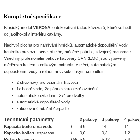
Kompletní specifikace
Klasický model
VERONA
je dekorativní řadou kávovarů, které se hodí
do jakéhokoliv interiéru kavárny.
Nechybí plocha pro nahřívání hrníčků, automatické dopouštění vody,
kontrolka provozu, servisní mód, měděné potrubí, zdvojený manometr.
Všechny profesionální pákové kávovary SANREMO jsou vybaveny
měděným kotlem a celkovým potrubím v mědi, automatickým
dopouštěním vody a rotačním vysokotlakým čerpadlem.
2 skupinový profesionální kávovar
1x horká voda, 2x pára elektronické ovládání
automatické ovládání - 2x4 předvolby
automatické dopouštění vody
zabudované rotační čerpadlo
Technické parametry
2 pákový
3 pákový
4 pákov
Kapacita boileru na vodu
l
8,6
14
14
Kapacita boileru espresso
l
0,6
0,8
1,2
Příkon kávovaru
kW
5,5
6,12
7,4