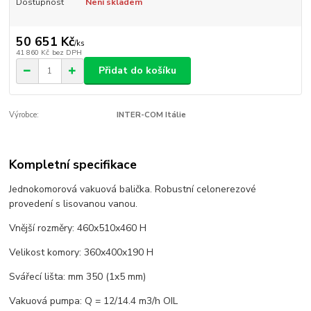
Dostupnost
Není skladem
50 651 Kč
/
ks
41 860 Kč
bez DPH
Přidat do košíku
Výrobce:
INTER-COM Itálie
Kompletní specifikace
Jednokomorová vakuová balička. Robustní celonerezové
provedení s lisovanou vanou.
Vnější rozměry: 460x510x460 H
Velikost komory: 360x400x190 H
Svářecí lišta: mm 350 (1x5 mm)
Vakuová pumpa: Q = 12/14.4 m3/h OIL