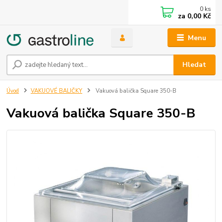
0
ks
za
0,00 Kč
Menu
Hledat
Úvod
VAKUOVÉ BALIČKY
Vakuová balička Square 350-B
Vakuová balička Square 350-B