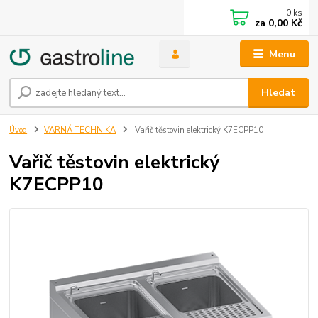
0
ks
za
0,00 Kč
Menu
Hledat
Úvod
VARNÁ TECHNIKA
Vařič těstovin elektrický K7ECPP10
Vařič těstovin elektrický
K7ECPP10