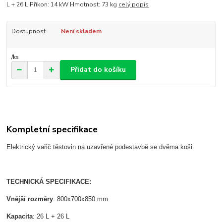
L + 26 L Příkon: 14 kW Hmotnost: 73 kg
celý popis
Dostupnost
Není skladem
/
ks
Přidat do košíku
Kompletní specifikace
Elektrický vařič těstovin na uzavřené podestavbě se dvěma koši.
TECHNICKÁ SPECIFIKACE:
Vnější rozměry
: 800x700x850 mm
Kapacita
: 26 L + 26 L