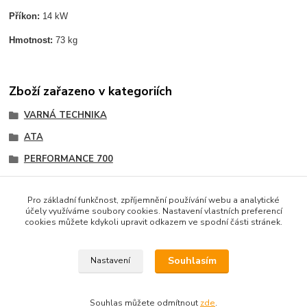
Příkon:
14 kW
Hmotnost:
73 kg
Zboží zařazeno v kategoriích
VARNÁ TECHNIKA
ATA
PERFORMANCE 700
Vařiče těstovin
Pro základní funkčnost, zpříjemnění používání webu a analytické
účely využíváme soubory cookies. Nastavení vlastních preferencí
cookies můžete kdykoli upravit odkazem ve spodní části stránek.
Podle zákona o evidenci tržeb je prodávající povinen
vystavit kupujícímu účtenku. Zároveň je povinen zaevidovat
Souhlasím
Nastavení
přijatou tržbu u správce daně online; v případě technického
výpadku pak nejpozději do 48 hodin.
Souhlas můžete odmítnout
zde
.