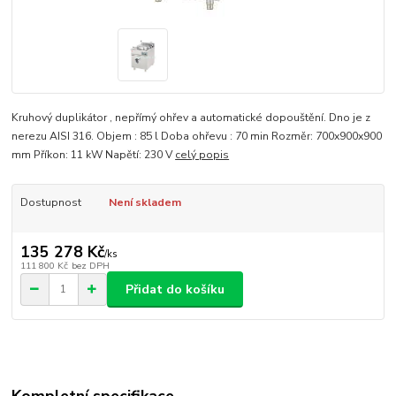
Kruhový duplikátor , nepřímý ohřev a automatické dopouštění. Dno je z
nerezu AISI 316. Objem : 85 l Doba ohřevu : 70 min Rozměr: 700x900x900
mm Příkon: 11 kW Napětí: 230 V
celý popis
Dostupnost
Není skladem
135 278 Kč
/
ks
111 800 Kč
bez DPH
Přidat do košíku
Kompletní specifikace