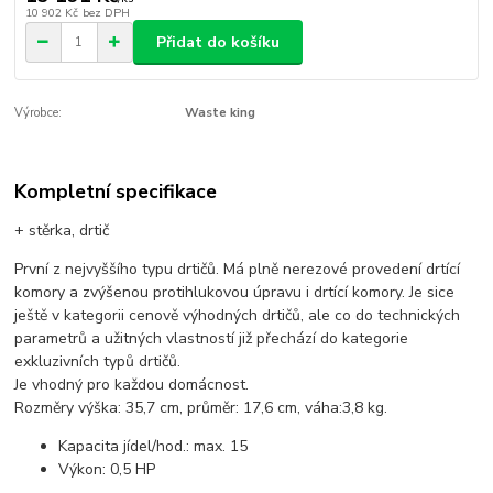
10 902 Kč
bez DPH
Přidat do košíku
Výrobce:
Waste king
Kompletní specifikace
+ stěrka, drtič
První z nejvyššího typu drtičů. Má plně nerezové provedení drtící
komory
a zvýšenou protihlukovou úpravu i drtící komory. Je sice
ještě v kategorii
cenově výhodných drtičů, ale co do technických
parametrů a užitných
vlastností již přechází do kategorie
exkluzivních typů drtičů.
Je vhodný pro každou domácnost.
Rozměry výška: 35,7 cm, průměr: 17,6 cm, váha:3,8 kg.
Kapacita jídel/hod.: max. 15
Výkon: 0,5 HP