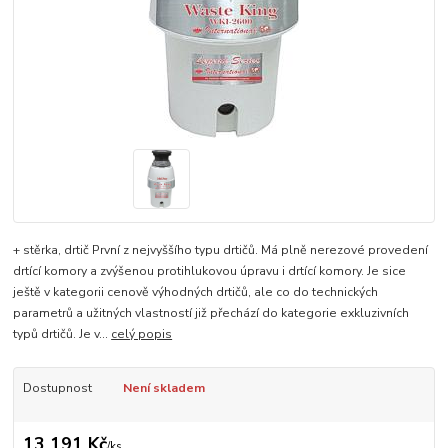
+ stěrka, drtič První z nejvyššího typu drtičů. Má plně nerezové provedení
drtící komory a zvýšenou protihlukovou úpravu i drtící komory. Je sice
ještě v kategorii cenově výhodných drtičů, ale co do technických
parametrů a užitných vlastností již přechází do kategorie exkluzivních
typů drtičů. Je v...
celý popis
Dostupnost
Není skladem
13 191 Kč
/
ks