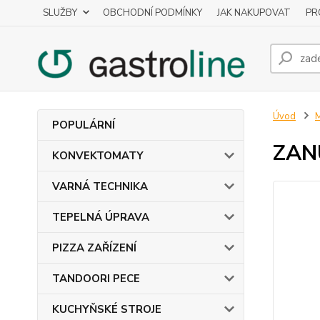
SLUŽBY
OBCHODNÍ PODMÍNKY
JAK NAKUPOVAT
PR
Úvod
POPULÁRNÍ
ZANU
KONVEKTOMATY
VARNÁ TECHNIKA
TEPELNÁ ÚPRAVA
PIZZA ZAŘÍZENÍ
TANDOORI PECE
KUCHYŇSKÉ STROJE