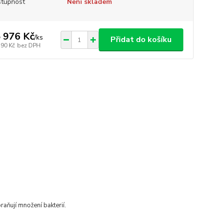
tupnost
Není skladem
 976 Kč
/
ks
Přidat do košíku
790 Kč
bez DPH
raňují množení bakterií.