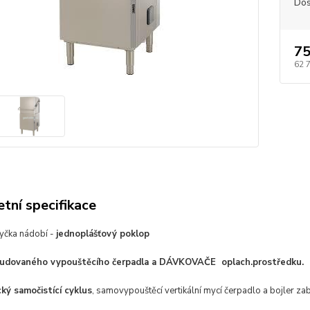
Dos
75
62 
tní specifikace
yčka nádobí -
jednoplášťový poklop
udovaného vypouštěcího čerpadla a DÁVKOVAČE oplach.prostředku.
ký samočistící cyklus
, samovypouštěcí vertikální mycí čerpadlo a bojler zab