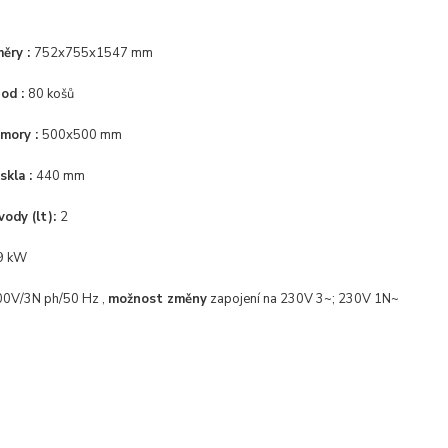
měry :
752x755x1547 mm
hod :
8
0 košů
mory :
500x500 mm
skla :
44
0 mm
vody (lt):
2
9
kW
00V/3N ph/50 Hz ,
možnost změny
zapojení na
230V 3~; 230V 1N~