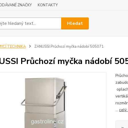
ODÁVANÉ ZNAČKY
KONTAKTY
Hledat
MYCÍ TECHNIKA
ZANUSSI Průchozí myčka nádobí 505071
SSI Průchozí myčka nádobí 50
Průcho
zabud
oplach
vertiká
rozměr
...
celý