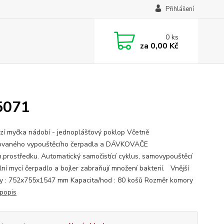
Přihlášení
0
ks
za
0,00 Kč
5071
zí myčka nádobí - jednoplášťový poklop Včetně
ovaného vypouštěcího čerpadla a DÁVKOVAČE
.prostředku. Automatický samočistící cyklus, samovypouštěcí
lní mycí čerpadlo a bojler zabraňují množení bakterií. Vnější
y : 752x755x1547 mm Kapacita/hod : 80 košů Rozměr komory
 popis