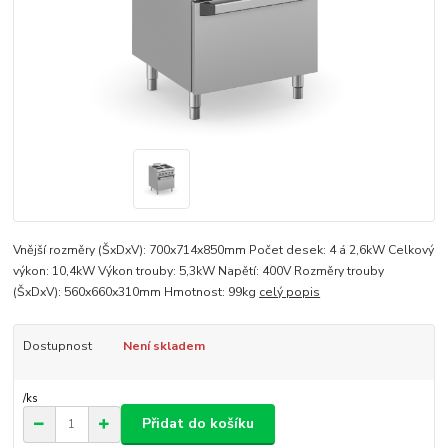
Vnější rozměry (ŠxDxV): 700x714x850mm Počet desek: 4 á 2,6kW Celkový
výkon: 10,4kW Výkon trouby: 5,3kW Napětí: 400V Rozměry trouby
(ŠxDxV): 560x660x310mm Hmotnost: 99kg
celý popis
Dostupnost
Není skladem
/
ks
Přidat do košíku