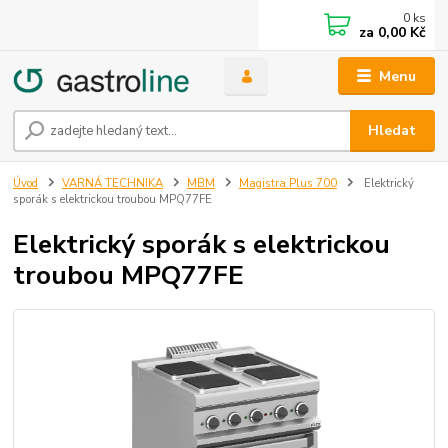
0
ks
za
0,00 Kč
Menu
Hledat
Úvod
VARNÁ TECHNIKA
MBM
Magistra Plus 700
Elektrický
sporák s elektrickou troubou MPQ77FE
Elektrický sporák s elektrickou
troubou MPQ77FE