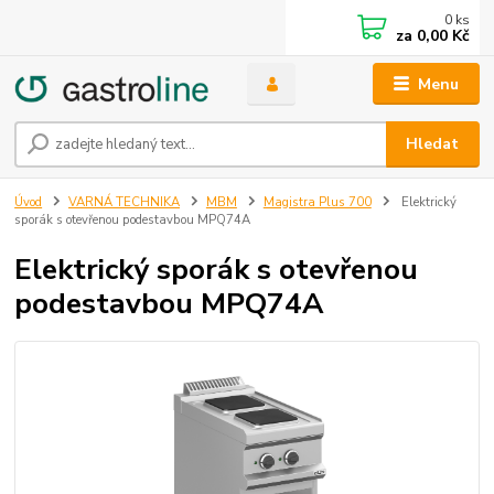
0
ks
za
0,00 Kč
Menu
Hledat
Úvod
VARNÁ TECHNIKA
MBM
Magistra Plus 700
Elektrický
sporák s otevřenou podestavbou MPQ74A
Elektrický sporák s otevřenou
podestavbou MPQ74A