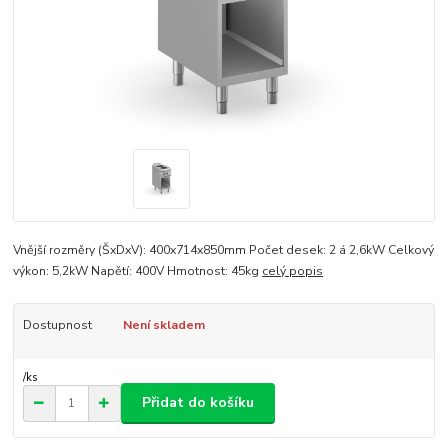
Vnější rozměry (ŠxDxV): 400x714x850mm Počet desek: 2 á 2,6kW Celkový
výkon: 5,2kW Napětí: 400V Hmotnost: 45kg
celý popis
Dostupnost
Není skladem
/
ks
Přidat do košíku