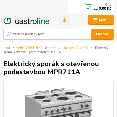
0
ks
za
0,00 Kč
Menu
Hledat
Úvod
VARNÁ TECHNIKA
MBM
Magistra Plus 700
Elektrický
sporák s otevřenou podestavbou MPR711A
Elektrický sporák s otevřenou
podestavbou MPR711A