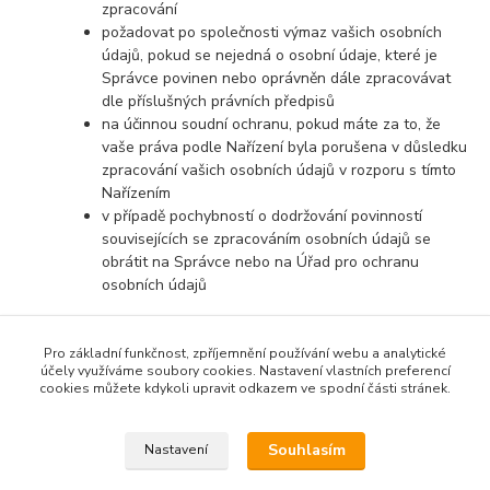
zpracování
požadovat po společnosti výmaz vašich osobních
údajů, pokud se nejedná o osobní údaje, které je
Správce povinen nebo oprávněn dále zpracovávat
dle příslušných právních předpisů
na účinnou soudní ochranu, pokud máte za to, že
vaše práva podle Nařízení byla porušena v důsledku
zpracování vašich osobních údajů v rozporu s tímto
Nařízením
v případě pochybností o dodržování povinností
souvisejících se zpracováním osobních údajů se
obrátit na Správce nebo na Úřad pro ochranu
osobních údajů
Pro základní funkčnost, zpříjemnění používání webu a analytické
účely využíváme soubory cookies. Nastavení vlastních preferencí
cookies můžete kdykoli upravit odkazem ve spodní části stránek.
Podle zákona o evidenci tržeb je prodávající povinen
vystavit kupujícímu účtenku. Zároveň je povinen zaevidovat
Souhlasím
Nastavení
přijatou tržbu u správce daně online; v případě technického