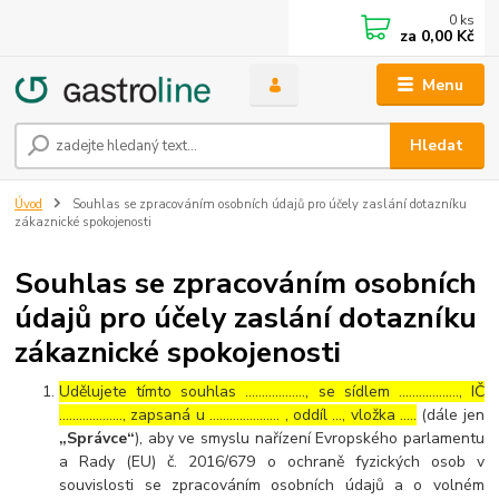
0
ks
za
0,00 Kč
Menu
Hledat
Úvod
Souhlas se zpracováním osobních údajů pro účely zaslání dotazníku
zákaznické spokojenosti
Souhlas se zpracováním osobních
údajů pro účely zaslání dotazníku
zákaznické spokojenosti
Udělujete tímto souhlas ……………..., se sídlem ………………, IČ
………………., zapsaná u ………………… , oddíl …, vložka …..
(dále jen
„Správce“
), aby ve smyslu nařízení Evropského parlamentu
a Rady (EU) č. 2016/679 o ochraně fyzických osob v
souvislosti se zpracováním osobních údajů a o volném