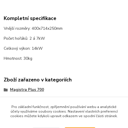
Kompletní specifikace
Vnější rozměry: 400x714x250mm
Počet hořáků: 2 á 7kW
Celkový výkon: 14kW
Hmotnost: 30kg
Zboží zařazeno v kategoriích
Magistra Plus 700
Plynové sporáky a vařidla
Pro základní funkčnost, zpříjemnění používání webu a analytické
účely využíváme soubory cookies. Nastavení vlastních preferencí
cookies můžete kdykoli upravit odkazem ve spodní části stránek.
Podle zákona o evidenci tržeb je prodávající povinen