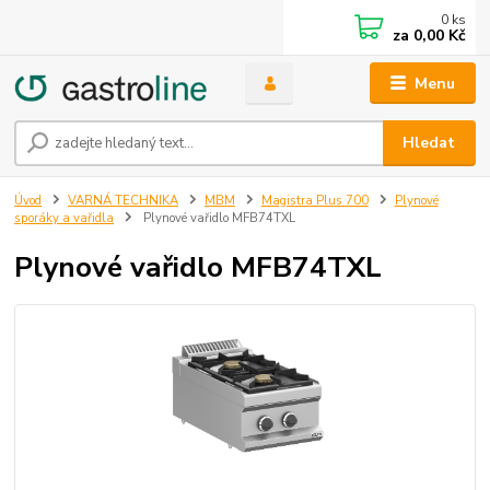
0
ks
za
0,00 Kč
Menu
Hledat
Úvod
VARNÁ TECHNIKA
MBM
Magistra Plus 700
Plynové
sporáky a vařidla
Plynové vařidlo MFB74TXL
Plynové vařidlo MFB74TXL