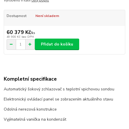
Vyrobeno v Itálii
celý popis
Dostupnost
Není skladem
60 379 Kč
/
ks
49 900 Kč
bez DPH
Přidat do košíku
Kompletní specifikace
Automatický šokový zchlazovač s teplotní vpichovou sondou
Elektronický ovládací panel se zobrazením aktuálního stavu
Odolná nerezová konstrukce
Vyjímatelná vanička na kondenzát