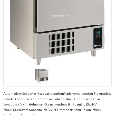
Automatický šokový zchlazovač s teplotní vpichovou sondou Elektronický
ovládací panel se zobrazením aktuálního stavu Odolná nerezová
konstrukce Vyjímatelná vanička na kondenzát Rozměry (ŠxHxV):
790x830x860mm Kapacita: 5x GN1/1 Hmotnost: 86kg Příkon: 650W