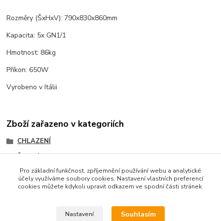
Rozměry (ŠxHxV): 790x830x860mm
Kapacita: 5x GN1/1
Hmotnost: 86kg
Příkon: 650W
Vyrobeno v Itálii
Zboží zařazeno v kategoriích
CHLAZENÍ
Šokové zchlazovače
Pro základní funkčnost, zpříjemnění používání webu a analytické
účely využíváme soubory cookies. Nastavení vlastních preferencí
cookies můžete kdykoli upravit odkazem ve spodní části stránek.
Podle zákona o evidenci tržeb je prodávající povinen
vystavit kupujícímu účtenku. Zároveň je povinen zaevidovat
Souhlasím
Nastavení